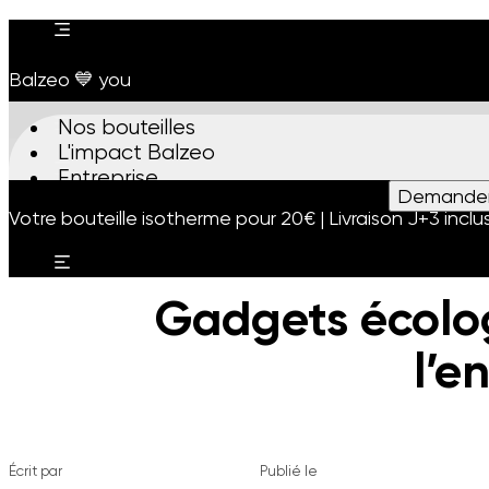
Balzeo 💙 you
Nos bouteilles
L'impact Balzeo
Entreprise
Demander 
Nos bouteilles
L'impact Balzeo
Entreprise
Blog
Les actus
Votre bouteille isotherme pour 20€ | Livraison J+3 inclu
Gadgets écolog
l’e
Écrit par
Publié le