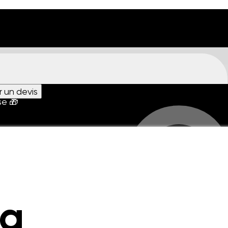
es G
un devis
se 🎁
na