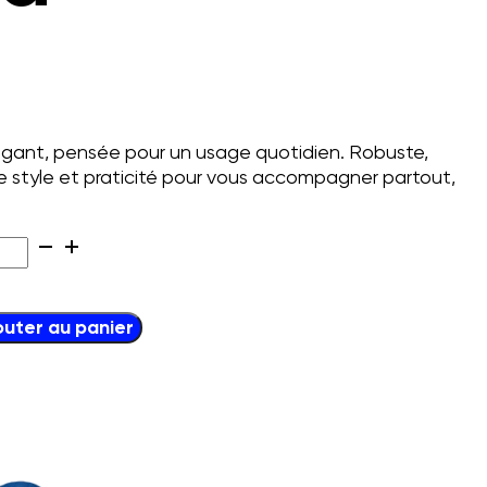
égant, pensée pour un usage quotidien. Robuste,
ie style et praticité pour vous accompagner partout,
ntité
u
ina
outer au panier