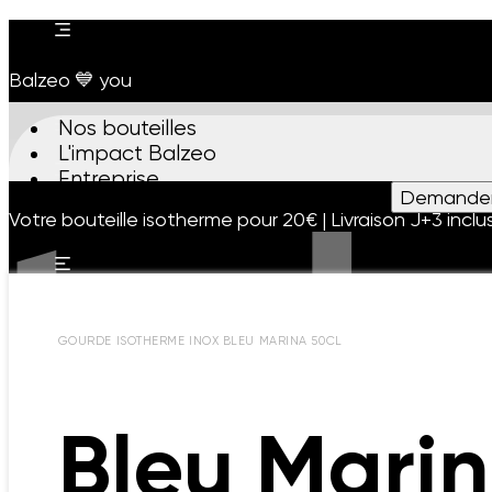
Balzeo 💙 you
Nos bouteilles
L'impact Balzeo
t d
Entreprise
Demander 
Nos bouteilles
L'impact Balzeo
Entreprise
Blog
Les actus
Votre bouteille isotherme pour 20€ | Livraison J+3 inclu
GOURDE ISOTHERME INOX BLEU MARINA 50CL
Bleu Mari