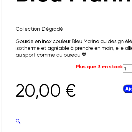
Collection Dégradé
Devis
Gourde en inox couleur Bleu Marina au design él
isotherme et agréable à prendre en main, elle all
au sport comme au bureau 💙
Plus que 3 en stock
qua
de
Ble
20,00
€
Mar
Aj
🔍